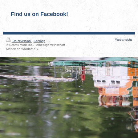
Find us on Facebook!
Webansicht
Druckversion
|
Sitemap
© Schiffs-Modellbau- Arbeitsgemeinschaft
Mörfelden-Walldorf e.V.